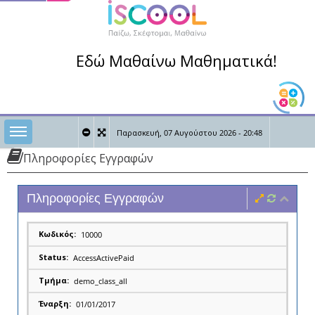
Εδώ Μαθαίνω Μαθηματικά!
Toggle sidebar
Παρασκευή, 07 Αυγούστου 2026 - 20:48
Πληροφορίες Εγγραφών
0
0
Καλώς ήρθες,
Πληροφορίες Εγγραφών
10000
AccessActivePaid
demo_class_all
01/01/2017