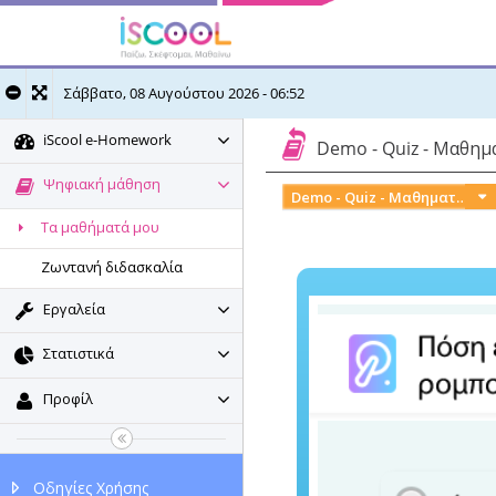
Σάββατο, 08 Αυγούστου 2026 - 06:52
iScool e-Homework
Demo - Quiz - Μαθημα
Ψηφιακή μάθηση
Demo - Quiz - Μαθηματικά Β' Δημοτικού (long version)
Τα μαθήματά μου
Ζωντανή διδασκαλία
Εργαλεία
Στατιστικά
Προφίλ
Οδηγίες Χρήσης